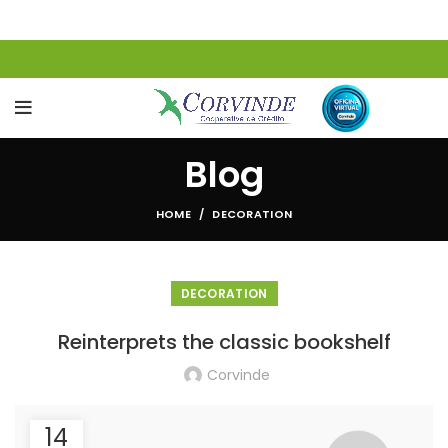
www.corvinde.com.co
o en
las oficinas del Banco de
Bogotá.
¡CORVINDE LES DESEA UNA
FELIZ NAVIDAD Y UN
Blog
PRÓSPERO AÑO NUEVO
HOME
DECORATION
2022!
DECORATION
Reinterprets the classic bookshelf
Corvinde
14